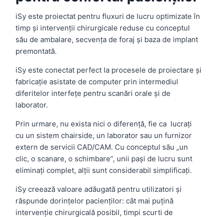
iSy este proiectat pentru fluxuri de lucru optimizate în
timp și intervenții chirurgicale reduse cu conceptul
său de ambalare, secvența de foraj și baza de implant
premontată.
iSy este conectat perfect la procesele de proiectare și
fabricație asistate de computer prin intermediul
diferitelor interfețe pentru scanări orale și de
laborator.
Prin urmare, nu exista nici o diferență, fie ca lucrați
cu un sistem chairside, un laborator sau un furnizor
extern de servicii CAD/CAM. Cu conceptul său „un
clic, o scanare, o schimbare”, unii pași de lucru sunt
eliminați complet, alții sunt considerabil simplificați.
iSy creează valoare adăugată pentru utilizatori și
răspunde dorințelor pacienților: cât mai puțină
intervenție chirurgicală posibil, timpi scurti de