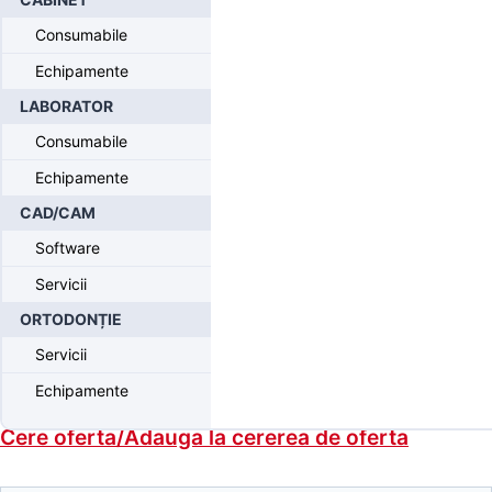
Protetica cimentata
/ Grey Contour Abutment, Straight, 3mm Buccal
Consumabile
Height
Echipamente
LABORATOR
Grey Contour Abutment,
Straight, 3mm Buccal Height
Consumabile
Echipamente
CAD/CAM
Produse disponibile doar pentru medici
Software
Servicii
Inregistrati-va
pentru a putea comanda.
ORTODONȚIE
Grey Contour Abutment, Straight, 3mm Buccal Height
Servicii
Stoc suficient
Echipamente
Cere oferta/Adauga la cererea de oferta