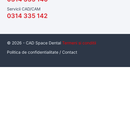
Servicii CAD/CAM
0314 335 142
© 2026 - CAD Space Dental
Termeni si conditii
Politica de confidentialitate
/
Contact
Serviciul de inchiriere a unui pachet de scanare intraorala cu
scaner Medit I700, este un serviciu inovator care da
posibilitatea unui medic de a utiliza un scanner intraoral, in
conditii de productie, pe termen practic nelimitat, fara a fi
neaparat proprietarul acestuia. Sunt disponibile 4 pachete.
Pachetul
Standard
contine: 1 buc Scaner I700, 1 laptop HP
Zbook Create G7, 10 capete de scanare sterile.
Pret: 500 lei/tura