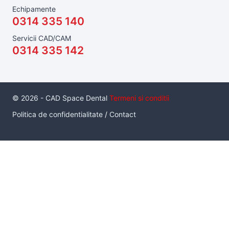
Echipamente
0314 335 140
Servicii CAD/CAM
0314 335 142
© 2026 - CAD Space Dental
Termeni si conditii
Politica de confidentialitate
/
Contact
Serviciul de inchiriere a unui pachet de scanare intraorala cu
scaner Medit I700, este un serviciu inovator care da
posibilitatea unui medic de a utiliza un scanner intraoral, in
conditii de productie, pe termen practic nelimitat, fara a fi
neaparat proprietarul acestuia. Sunt disponibile 4 pachete.
Pachetul
Standard
contine: 1 buc Scaner I700, 1 laptop HP
Zbook Create G7, 10 capete de scanare sterile.