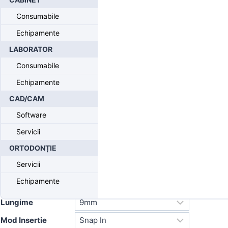
Implanturi
/ Implant CONELOG® – Progressive Line
Consumabile
Echipamente
Implant
CONELOG®
–
LABORATOR
Progressive Line
Consumabile
Echipamente
CAD/CAM
Produse disponibile doar pentru medici
Software
Inregistrati-va
pentru a putea comanda.
Servicii
CONELOG® PROGRESSIVE-LINE Implant, Promote® plus,
ORTODONȚIE
screw-mounted/snap-in, Ø 3.3-5mm, L 7-16mm
Servicii
Echipamente
Diametru
Lungime
Mod Insertie