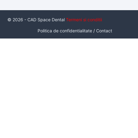
© 2026 - CAD Space Dental
Termeni si conditii
Politica de confidentialitate
/
Contact
Serviciul de inchiriere a unui pachet de scanare intraorala cu
scaner Medit I700, este un serviciu inovator care da
posibilitatea unui medic de a utiliza un scanner intraoral, in
conditii de productie, pe termen practic nelimitat, fara a fi
neaparat proprietarul acestuia. Sunt disponibile 4 pachete.
Pachetul
Standard
contine: 1 buc Scaner I700, 1 laptop HP
Zbook Create G7, 10 capete de scanare sterile.
Pret: 500 lei/tura
Pachetul optional
Implant scan
: 2 buc bont de scanare
intraorala pentru 1 interfata de implant.
Pret: 100 lei
Pachetul optional
Multi-unit scan
: 4 buc bont de scanare
intraorala pentru 1 interfata de Multi-unit.