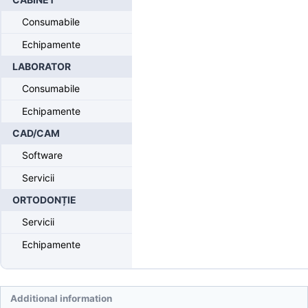
Lab screw
Consumabile
Echipamente
LABORATOR
iSy® Lab screw
Consumabile
Echipamente
CAD/CAM
Produse disponibile doar pentru medici
Software
Inregistrati-va
pentru a putea comanda.
Servicii
iSy® Lab screw
ORTODONȚIE
Servicii
Stoc suficient
Echipamente
Cere oferta/Adauga la cererea de oferta
Additional information