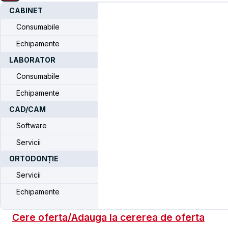
CABINET
Home
/
Sistemul CAMLOG iSy®
/
CAMLOG iSy®
Consumabile
Protetica Provizorie
/ iSy® Plastic coping for
Echipamente
cemented crown
LABORATOR
iSy® Plastic coping for
Consumabile
cemented crown
Echipamente
CAD/CAM
Software
Produse disponibile doar pentru medici
Servicii
Inregistrati-va
pentru a putea comanda.
ORTODONȚIE
iSy® Plastic coping for cemented crown
Servicii
Echipamente
Stoc suficient
Cere oferta/Adauga la cererea de oferta