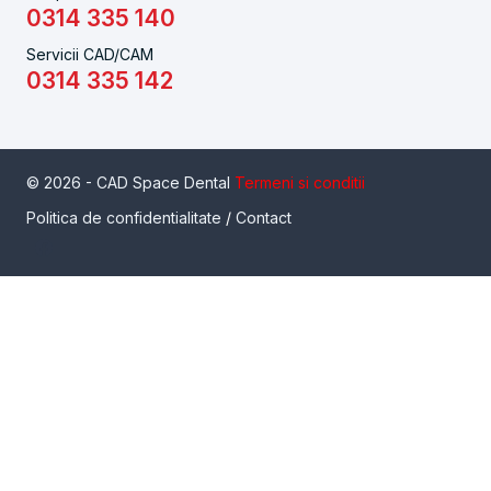
0314 335 140
Servicii CAD/CAM
0314 335 142
© 2026 - CAD Space Dental
Termeni si conditii
Politica de confidentialitate
/
Contact
Serviciul de inchiriere a unui pachet de scanare intraorala
cu scaner Medit I700, este un serviciu inovator care da
posibilitatea unui medic de a utiliza un scanner intraoral, in
conditii de productie, pe termen practic nelimitat, fara a fi
neaparat proprietarul acestuia. Sunt disponibile 4 pachete.
Pachetul
Standard
contine: 1 buc Scaner I700, 1 laptop
HP Zbook Create G7, 10 capete de scanare sterile.