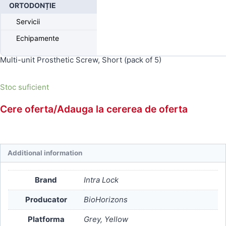
ORTODONȚIE
Produse disponibile doar pentru medici
Servicii
Echipamente
Inregistrati-va
pentru a putea comanda.
Multi-unit Prosthetic Screw, Short (pack of 5)
Stoc suficient
Cere oferta/Adauga la cererea de oferta
Additional information
Brand
Intra Lock
Producator
BioHorizons
Platforma
Grey, Yellow