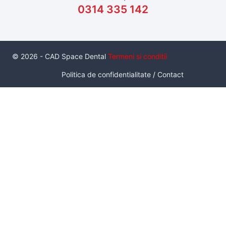
0314 335 142
© 2026 - CAD Space Dental
Termeni si conditii
Politica de confidentialitate
/
Contact
Serviciul de inchiriere a unui pachet de scanare intraorala cu
scaner Medit I700, este un serviciu inovator care da
posibilitatea unui medic de a utiliza un scanner intraoral, in
conditii de productie, pe termen practic nelimitat, fara a fi
neaparat proprietarul acestuia. Sunt disponibile 4 pachete.
Pachetul
Standard
contine: 1 buc Scaner I700, 1 laptop HP
Zbook Create G7, 10 capete de scanare sterile.
Pret: 500 lei/tura
Pachetul optional
Implant scan
: 2 buc bont de scanare
intraorala pentru 1 interfata de implant.
Pret: 100 lei