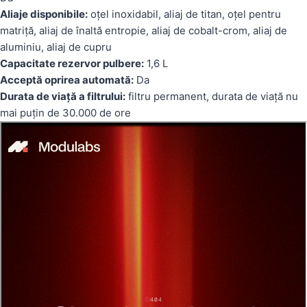
Aliaje disponibile:
oțel inoxidabil, aliaj de titan, oțel pentru
matriță, aliaj de înaltă entropie, aliaj de cobalt-crom, aliaj de
aluminiu, aliaj de cupru
Capacitate rezervor pulbere:
1,6 L
Acceptă oprirea automată:
Da
Durata de viață a filtrului:
filtru permanent, durata de viață nu
mai puțin de 30.000 de ore