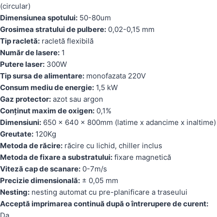
(circular)
Dimensiunea spotului:
50-80um
Grosimea stratului de pulbere:
0,02-0,15 mm
Tip racletă:
racletă flexibilă
Număr de lasere:
1
Putere laser:
300W
Tip sursa de alimentare:
monofazata 220V
Consum mediu de energie:
1,5 kW
Gaz protector:
azot sau argon
Conținut maxim de oxigen:
0,1%
Dimensiuni:
650 x 640 x 800mm (latime x adancime x inaltime)
Greutate:
120Kg
Metoda de răcire:
răcire cu lichid, chiller inclus
Metoda de fixare a substratului:
fixare magnetică
Viteză cap de scanare:
0-7m/s
Precizie dimensională:
± 0,05 mm
Nesting:
nesting automat cu pre-planificare a traseului
Acceptă imprimarea continuă după o întrerupere de curent:
Da