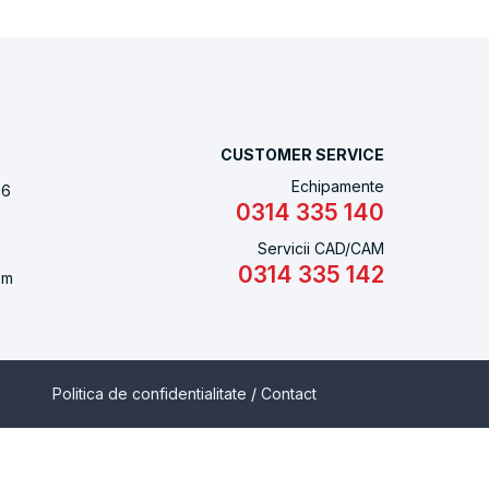
CUSTOMER SERVICE
Echipamente
 6
0314 335 140
Servicii CAD/CAM
0314 335 142
om
Politica de confidentialitate
/
Contact
ilitatea unui medic de a utiliza un scanner intraoral, in