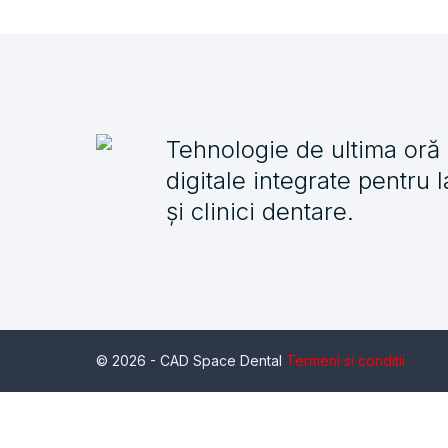
Tehnologie de ultima oră ș
digitale integrate pentru 
și clinici dentare.
© 2026 - CAD Space Dental
Termeni si conditii
Serviciul de inchiriere a unui pachet de scanare intraorala 