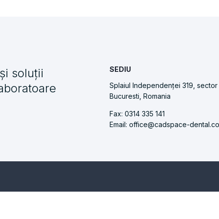
SEDIU
i soluții
laboratoare
Splaiul Independenței 319, sector
Bucuresti, Romania
Fax: 0314 335 141
Email: office@cadspace-dental.c
cu scaner Medit I700, este un serviciu inovator care da posib