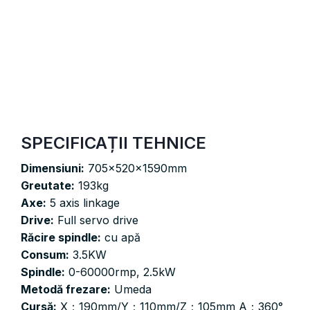
SPECIFICAȚII TEHNICE
Dimensiuni:
705x520x1590mm
Greutate:
193kg
Axe:
5 axis linkage
Drive:
Full servo drive
Răcire spindle:
cu apă
Consum:
3.5KW
Spindle:
0-60000rmp, 2.5kW
Metodă frezare:
Umeda
Cursă:
X：190mm/Y：110mm/Z：105mm A：360°