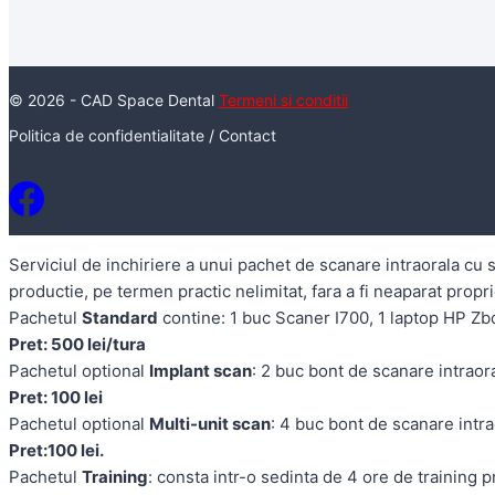
© 2026 - CAD Space Dental
Termeni si conditii
Politica de confidentialitate
/
Contact
Serviciul de inchiriere a unui pachet de scanare intraorala cu s
productie, pe termen practic nelimitat, fara a fi neaparat propr
Pachetul
Standard
contine: 1 buc Scaner I700, 1 laptop HP Zb
Pret: 500 lei/tura
Pachetul optional
Implant scan
: 2 buc bont de scanare intraora
Pret: 100 lei
Pachetul optional
Multi-unit scan
: 4 buc bont de scanare intra
Pret:100 lei.
Pachetul
Training
: consta intr-o sedinta de 4 ore de training p