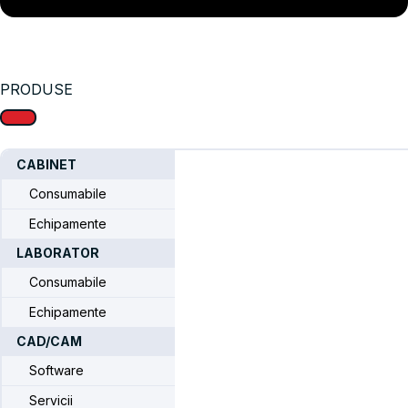
PRODUSE
CABINET
Consumabile
Sistemul CAMLOG iSy®
Echipamente
Home
/ Sistemul CAMLOG iSy®
LABORATOR
Consumabile
Echipamente
CAD/CAM
Software
Servicii