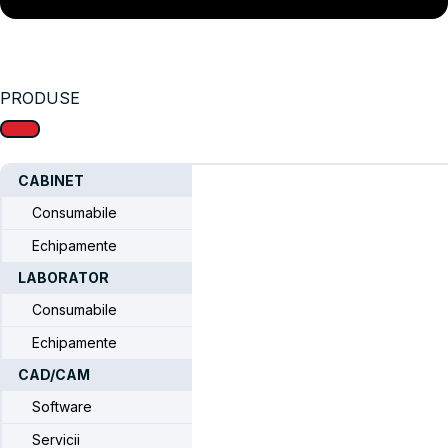
PRODUSE
CABINET
Consumabile
Echipamente
LABORATOR
Sinterizare laser
Consumabile
Home
/
PENTRU LABORATOARE
/ Sinterizare laser
Echipamente
CAD/CAM
Software
Servicii