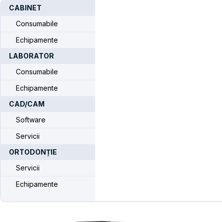
Finisare
CABINET
Consumabile
Home
/
PENTRU LABORATOARE
/ Finisare
Echipamente
LABORATOR
Consumabile
Echipamente
CAD/CAM
Software
Servicii
ORTODONȚIE
Riton WBM-V2
62.742$
Servicii
Stoc suficient
Echipamente