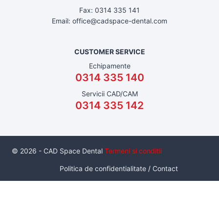
Fax: 0314 335 141
Email: office@cadspace-dental.com
CUSTOMER SERVICE
Echipamente
0314 335 140
Servicii CAD/CAM
0314 335 142
© 2026 - CAD Space Dental
Termeni si conditii
Politica de confidentialitate
/
Contact
Serviciul de inchiriere a unui pachet de scanare intraorala cu
scaner Medit I700, este un serviciu inovator care da
posibilitatea unui medic de a utiliza un scanner intraoral, in