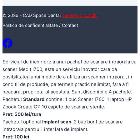
© 2026 - CAD Space Dental
Termeni si conditii
Politica de confidentialitate
/
Contact
Serviciul de inchiriere a unui pachet de scanare intraorala cu
scaner Medit I700, este un serviciu inovator care da
posibilitatea unui medic de a utiliza un scanner intraoral, in
conditii de productie, pe termen practic nelimitat, fara a fi
neaparat proprietarul acestuia. Sunt disponibile 4 pachete.
Pachetul
Standard
contine: 1 buc Scaner I700, 1 laptop HP
Zbook Create G7, 10 capete de scanare sterile.
Pret: 500 lei/tura
Pachetul optional
Implant scan
: 2 buc bont de scanare
intraorala pentru 1 interfata de implant.
Pret: 100 lei