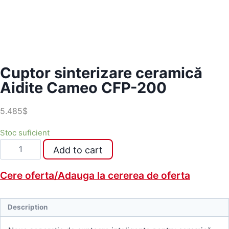
Cuptor sinterizare ceramică
Aidite Cameo CFP-200
5.485$
Stoc suficient
Cuptor
Add to cart
sinterizare
ceramică
Cere oferta/Adauga la cererea de oferta
Aidite
Cameo
CFP-
Description
200