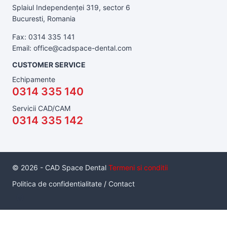
Splaiul Independenței 319, sector 6
Bucuresti, Romania
Fax: 0314 335 141
Email: office@cadspace-dental.com
CUSTOMER SERVICE
Echipamente
0314 335 140
Servicii CAD/CAM
0314 335 142
© 2026 - CAD Space Dental
Termeni si conditii
Politica de confidentialitate
/
Contact
Serviciul de inchiriere a unui pachet de scanare intraorala cu