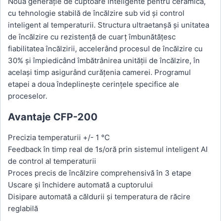
quantity
Noua generație de cuptoare inteligente pentru ceramică,
cu tehnologie stabilă de încălzire sub vid și control
inteligent al temperaturii. Structura ultraetanșă și unitatea
de încălzire cu rezistență de cuarț îmbunătățesc
fiabilitatea încălzirii, accelerând procesul de încălzire cu
30% și împiedicând îmbătrânirea unității de încălzire, în
același timp asigurând curățenia camerei. Programul
etapei a doua îndeplinește cerințele specifice ale
proceselor.
Avantaje CFP-200
Precizia temperaturii +/- 1 ℃
Feedback în timp real de 1s/oră prin sistemul inteligent AI
de control al temperaturii
Proces precis de încălzire comprehensivă în 3 etape
Uscare și închidere automată a cuptorului
Disipare automată a căldurii și temperatura de răcire
reglabilă