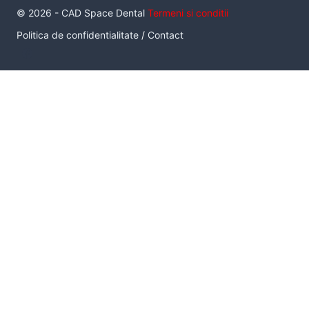
© 2026 - CAD Space Dental
Termeni si conditii
Politica de confidentialitate
/
Contact
Serviciul de inchiriere a unui pachet de scanare intraorala cu
scaner Medit I700, este un serviciu inovator care da
posibilitatea unui medic de a utiliza un scanner intraoral, in
conditii de productie, pe termen practic nelimitat, fara a fi
neaparat proprietarul acestuia. Sunt disponibile 4 pachete.
Pachetul
Standard
contine: 1 buc Scaner I700, 1 laptop HP
Zbook Create G7, 10 capete de scanare sterile.
Pret: 500 lei/tura
Pachetul optional
Implant scan
: 2 buc bont de scanare
intraorala pentru 1 interfata de implant.
Pret: 100 lei
Pachetul optional
Multi-unit scan
: 4 buc bont de scanare
intraorala pentru 1 interfata de Multi-unit.
Pret:100 lei.