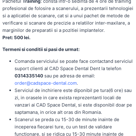
Pachetul
Training
: consta intr-o sedinta de 4 ore de training
profesional de folosire a scanerului, a prezentarii tehnologiei
si a aplicatiei de scanare, cat si a unui pachet de metode de
verificare si scanare de precizie a relatiilor inter-maxilare, a
marginilor de preparatii si a pozitiei implantelor.
Pret: 500 lei.
Termeni si conditii si pasi de urmat:
Comanda serviciului se poate face contactand serviciul
suport clienti al CAD Space Dental Dent la telefon
0314335140
sau pe adresa de email:
order@cadspace-dental.com
.
Serviciul de inchiriere este diponibil pe tura(6 ore) sau
zi, in orasele in care exista reprezentanti locali de
vanzari ai CAD Space Dental, si este disponibil doar pe
saptamana, in orice alt oras din Romania.
Scanerul se preda cu 15-30 de minute inainte de
inceperea fiecarei ture, cu un test de validare
functionare, si se ridica cu 15-30 minute inainte de