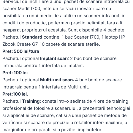
Serviciul de inchiriere a unui pachet de scanare intraorala cu
scaner Medit I700, este un serviciu inovator care da
posibilitatea unui medic de a utiliza un scanner intraoral, in
conditii de productie, pe termen practic nelimitat, fara a fi
neaparat proprietarul acestuia. Sunt disponibile 4 pachete.
Pachetul
Standard
contine: 1 buc Scaner I700, 1 laptop HP
Zbook Create G7, 10 capete de scanare sterile.
Pret: 500 lei/tura
Pachetul optional
Implant scan
: 2 buc bont de scanare
intraorala pentru 1 interfata de implant.
Pret: 100 lei
Pachetul optional
Multi-unit scan
: 4 buc bont de scanare
intraorala pentru 1 interfata de Multi-unit.
Pret:100 lei.
Pachetul
Training
: consta intr-o sedinta de 4 ore de training
profesional de folosire a scanerului, a prezentarii tehnologiei
si a aplicatiei de scanare, cat si a unui pachet de metode de
verificare si scanare de precizie a relatiilor inter-maxilare, a
marginilor de preparatii si a pozitiei implantelor.