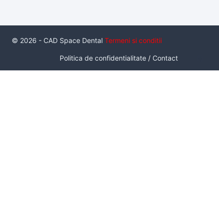
© 2026 - CAD Space Dental
Termeni si conditii
Politica de confidentialitate
/
Contact
Serviciul de inchiriere a unui pachet de scanare intraorala cu
scaner Medit I700, este un serviciu inovator care da
posibilitatea unui medic de a utiliza un scanner intraoral, in
conditii de productie, pe termen practic nelimitat, fara a fi
neaparat proprietarul acestuia. Sunt disponibile 4 pachete.
Pachetul
Standard
contine: 1 buc Scaner I700, 1 laptop HP
Zbook Create G7, 10 capete de scanare sterile.
Pret: 500 lei/tura
Pachetul optional
Implant scan
: 2 buc bont de scanare
intraorala pentru 1 interfata de implant.
Pret: 100 lei