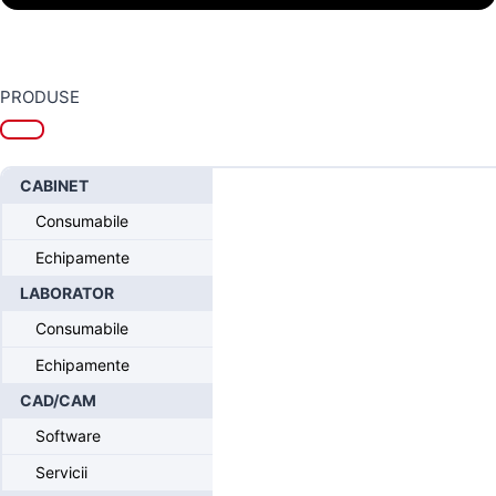
PRODUSE
CABINET
Consumabile
Echipamente
Home
/
Sistemul Intra-Lock® FUSION
/
Intra-Lock® FUSION
Protetica individualizata
/ Grey Titanium Base Abutment, Non-hexed
LABORATOR
Consumabile
Echipamente
CAD/CAM
Grey Titanium Base Abutment,
Non-hexed
Software
Servicii