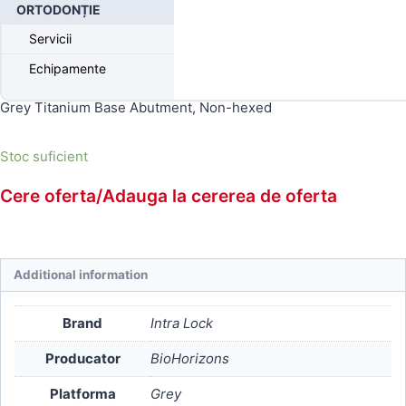
ORTODONȚIE
Produse disponibile doar pentru medici
Servicii
Echipamente
Inregistrati-va
pentru a putea comanda.
Grey Titanium Base Abutment, Non-hexed
Stoc suficient
Cere oferta/Adauga la cererea de oferta
Additional information
Brand
Intra Lock
Producator
BioHorizons
Platforma
Grey