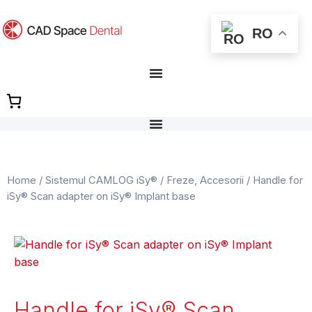
RO
Home
/
Sistemul CAMLOG iSy®
/
Freze, Accesorii
/ Handle for
iSy® Scan adapter on iSy® Implant base
Handle for iSy® Scan