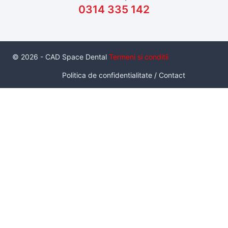
0314 335 142
© 2026 - CAD Space Dental
Termeni si conditii
Politica de confidentialitate
/
Contact
Serviciul de inchiriere a unui pachet de scanare intraorala cu
scaner Medit I700, este un serviciu inovator care da
posibilitatea unui medic de a utiliza un scanner intraoral, in
conditii de productie, pe termen practic nelimitat, fara a fi
neaparat proprietarul acestuia. Sunt disponibile 4 pachete.
Pachetul
Standard
contine: 1 buc Scaner I700, 1 laptop HP
Zbook Create G7, 10 capete de scanare sterile.
Pret: 500 lei/tura
Pachetul optional
Implant scan
: 2 buc bont de scanare
intraorala pentru 1 interfata de implant.
Pret: 100 lei