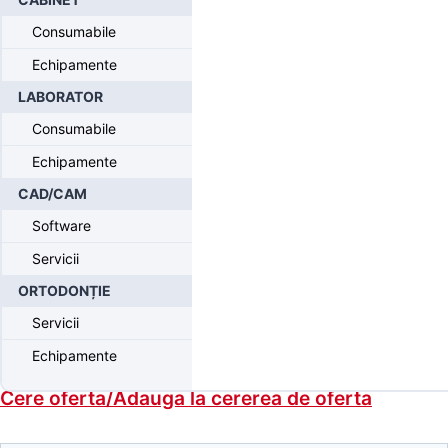
Protetica insurubata
/ Overdenture Lab Process Insert (Black) (4
Consumabile
Pack)
Echipamente
LABORATOR
Overdenture Lab Process Insert
(Black) (4 Pack)
Consumabile
Echipamente
CAD/CAM
Produse disponibile doar pentru medici
Software
Servicii
Inregistrati-va
pentru a putea comanda.
ORTODONȚIE
Overdenture Lab Process Insert (Black) (4 Pack)
Servicii
Stoc suficient
Echipamente
Cere oferta/Adauga la cererea de oferta