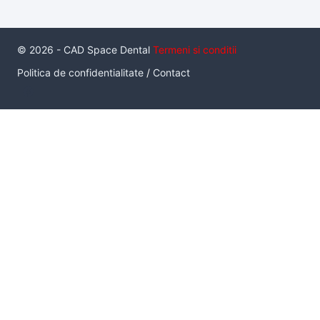
© 2026 - CAD Space Dental
Termeni si conditii
Politica de confidentialitate
/
Contact
Serviciul de inchiriere a unui pachet de scanare intraorala cu
scaner Medit I700, este un serviciu inovator care da
posibilitatea unui medic de a utiliza un scanner intraoral, in
conditii de productie, pe termen practic nelimitat, fara a fi
neaparat proprietarul acestuia. Sunt disponibile 4 pachete.
Pachetul
Standard
contine: 1 buc Scaner I700, 1 laptop HP
Zbook Create G7, 10 capete de scanare sterile.
Pret: 500 lei/tura
Pachetul optional
Implant scan
: 2 buc bont de scanare
intraorala pentru 1 interfata de implant.
Pret: 100 lei
Pachetul optional
Multi-unit scan
: 4 buc bont de scanare