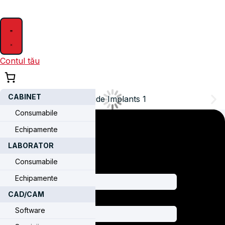
Skip
to
content
Contul tău
CABINET
Consumabile
Echipamente
LABORATOR
Consumabile
Echipamente
CAD/CAM
Software